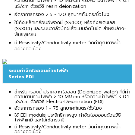
ความต้านทานไฟฟ้า > 10 MΩ·cm หรือความนำไฟฟ้า < 0.1
μS/cm ด้วยวิธี resin deionization
อัตราการกรอง 2.5 - 120 ลูกบาศก์เมตร/ชั่วโมง
ใช้ถังเหล็กเคลือบอีพอกซี่ (SS400) หรือถังสเตนเลส
(SS304) และระบบวาล์วปีกผีเสื้อแบบอัตโนมัติ สำหรับล้าง-
ฟื้นชฟูเรซิน
มี Resistivity/Conductivity meter วัดค่าคุณภาพน้ำ
อย่างต่อเนื่อง
ระบบกำจัดไอออนด้วยไฟฟ้า
Series EDI
สำหรับกรองน้ำปราศจากไอออน (Deionized water) ที่มีค่า
ความต้านทานไฟฟ้า > 10 MΩ·cm หรือความนำไฟฟ้า < 0.1
μS/cm ด้วยวิธี Electro-Deionization (EDI)
อัตราการกรอง 1 - 75 ลูกบาศก์เมตร/ชั่วโมง
ใช้ EDI module ประสิทธิภาพสูง กำจัดไออออนด้วยวิธี
ไฟฟ้าเคมี และไม่ใช้สารเคมี
มี Resistivity/Conductivity meter วัดค่าคุณภาพน้ำ
อย่างต่อเนื่อง