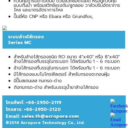
ควบคุมการปิด-เปิดปั๊ม ด้วยสวิทซ์อัตโนมัติ หรือตู้ควบคุม
แบบกันน้ำ พร้อมสวิทซ์แรงดัน/ลูกลอย วาล์วปรับอัตราการ
ไหล และมาตรอัตราการไหล
ปั๊มยี่ห้อ CNP หรือ Ebara หรือ Grundfos,
ระบบล้างไส้กรอง
Series MC
สำหรับล้างไส้กรองชนิด RO ขนาด 4"x40" หรือ 8"x40"
ล้างไส้กรองที่บรรจุในกระบอก ได้พร้อมกัน 1 - 6 กระบอก
ล้างไส้กรองที่บรรจุในกระบอก ได้พร้อมกัน 1 - 6 กระบอก
มีไส้กรองแบบไมโครฟิลเตอร์ สำหรับกรองตะกอนฝุ่น
มีปั๊มสเตนเลส ทนกรด-ด่าง
ถังทนกรด-ด่าง สำหรับบรรจุน้ำยาล้างไส้กรอง
โทรศัพท์: +66-2950-2119
โทรสาร:
+66-2950-2120
Email:
sales.th@acropore.com
©2014 Acropore Technology Co., Ltd.