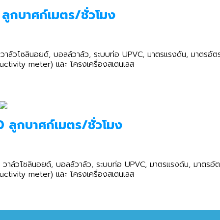
ูกบาศก์เมตร/ชั่วโมง
น, วาล์วโซลินอยด์, บอลล์วาล์ว, ระบบท่อ UPVC, มาตรแรงดัน, มาตรอ
uctivity meter) และ โครงเครื่องสเตนเลส
ลูกบาศก์เมตร/ชั่วโมง
น, วาล์วโซลินอยด์, บอลล์วาล์ว, ระบบท่อ UPVC, มาตรแรงดัน, มาตร
uctivity meter) และ โครงเครื่องสเตนเลส