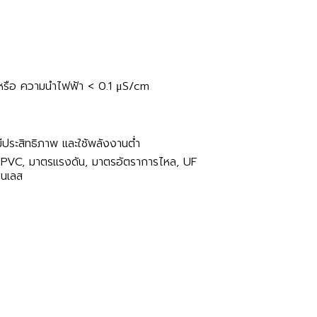
 หรือ ความนำไฟฟ้า < 0.1 μS/cm
ประสิทธิภาพ และใช้พลังงานต่ำ
อ UPVC, มาตรแรงดัน, มาตรอัตราการไหล, UF
ตนเลส