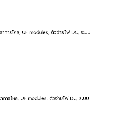
อัตราการไหล, UF modules, ตัวจ่ายไฟ DC, ระบบ
ัตราการไหล, UF modules, ตัวจ่ายไฟ DC, ระบบ