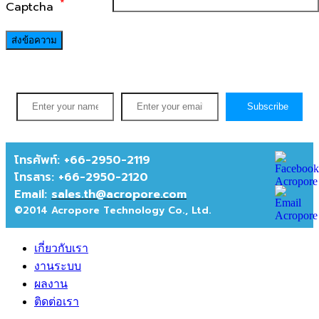
*
Captcha
ส่งข้อความ
Subscribe
โทรศัพท์: +66-2950-2119
โทรสาร:
+66-2950-2120
Email:
sales.th@acropore.com
©2014 Acropore Technology Co., Ltd.
เกี่ยวกับเรา
งานระบบ
ผลงาน
ติดต่อเรา