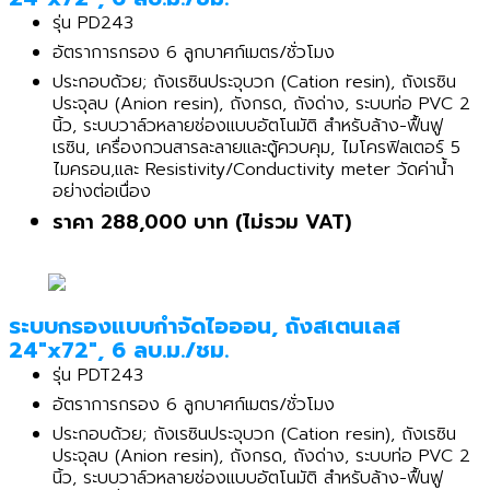
รุ่น PD243
อัตราการกรอง 6 ลูกบาศก์เมตร/ชั่วโมง
ประกอบด้วย; ถังเรซินประจุบวก (Cation resin), ถังเรซิน
ประจุลบ (Anion resin), ถังกรด, ถังด่าง, ระบบท่อ PVC 2
นิ้ว, ระบบวาล์วหลายช่องแบบอัตโนมัติ สำหรับล้าง-ฟื้นฟู
เรซิน, เครื่องกวนสารละลายและตู้ควบคุม, ไมโครฟิลเตอร์ 5
ไมครอน,และ Resistivity/Conductivity meter วัดค่าน้ำ
อย่างต่อเนื่อง
ราคา 288,000 บาท (ไม่รวม VAT)
ระบบกรองแบบกำจัดไอออน, ถังสเตนเลส
24"x72", 6 ลบ.ม./ชม.
รุ่น PDT243
อัตราการกรอง 6 ลูกบาศก์เมตร/ชั่วโมง
ประกอบด้วย; ถังเรซินประจุบวก (Cation resin), ถังเรซิน
ประจุลบ (Anion resin), ถังกรด, ถังด่าง, ระบบท่อ PVC 2
นิ้ว, ระบบวาล์วหลายช่องแบบอัตโนมัติ สำหรับล้าง-ฟื้นฟู