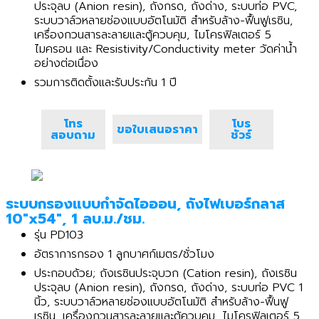
ประจุลบ (Anion resin), ถังกรด, ถังด่าง, ระบบท่อ PVC,
ระบบวาล์วหลายช่องแบบอัตโนมัติ สำหรับล้าง-ฟื้นฟูเรซิน,
เครื่องกวนสารละลายและตู้ควบคุม, ไมโครฟิลเตอร์ 5
ไมครอน และ Resistivity/Conductivity meter วัดค่าน้ำ
อย่างต่อเนื่อง
รวมการติดตั้งและรับประกัน 1 ปี
โทร
โบร
ขอใบเสนอราคา
สอบถาม
ชัวร์
ระบบกรองแบบกำจัดไอออน, ถังไฟเบอร์กลาส
10"x54", 1 ลบ.ม./ชม.
รุ่น PD103
อัตราการกรอง 1 ลูกบาศก์เมตร/ชั่วโมง
ประกอบด้วย; ถังเรซินประจุบวก (Cation resin), ถังเรซิน
ประจุลบ (Anion resin), ถังกรด, ถังด่าง, ระบบท่อ PVC 1
นิ้ว, ระบบวาล์วหลายช่องแบบอัตโนมัติ สำหรับล้าง-ฟื้นฟู
เรซิน, เครื่องกวนสารละลายและตู้ควบคุม, ไมโครฟิลเตอร์ 5