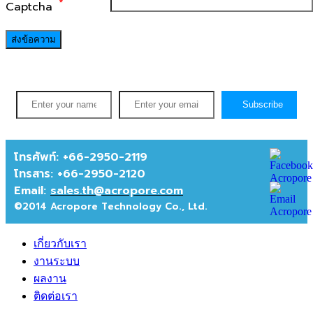
*
Captcha
ส่งข้อความ
Subscribe
โทรศัพท์: +66-2950-2119
โทรสาร:
+66-2950-2120
Email:
sales.th@acropore.com
©2014 Acropore Technology Co., Ltd.
เกี่ยวกับเรา
งานระบบ
ผลงาน
ติดต่อเรา