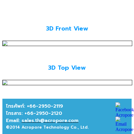
3D Front View
3D Top View
โทรศัพท์: +66-2950-2119
โทรสาร:
+66-2950-2120
Email:
sales.th@acropore.com
©2014 Acropore Technology Co., Ltd.