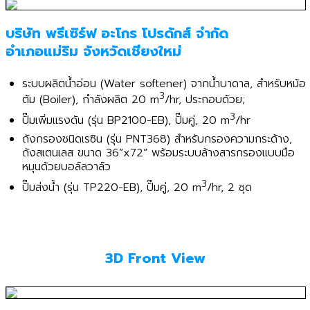
บริษัท พรีเซิร์ฟ อะโกร โปรดักส์ จำกัด
อำเภอแม่ริม จังหวัดเชียงใหม่
ระบบผลิตน้ำอ่อน (Water softener) จากน้ำบาดาล, สำหรับหม้อ
3
ต้ม (Boiler), กำลังผลิต 20 m
/hr, ประกอบด้วย;
3
ปั๊มเพิ่มแรงดัน (รุ่น BP2100-EB), ปั๊มคู่, 20 m
/hr
ถังกรองชนิดเรซิน (รุ่น PNT368) สำหรับกรองความกระด้าง,
ถังสเตนเลส ขนาด 36”x72” พร้อมระบบล้างสารกรองแบบมือ
หมุนด้วยบอล์ลวาล์ว
3
ปั๊มส่งน้ำ (รุ่น TP220-EB), ปั๊มคู่, 20 m
/hr, 2 ชุด
3D Front View