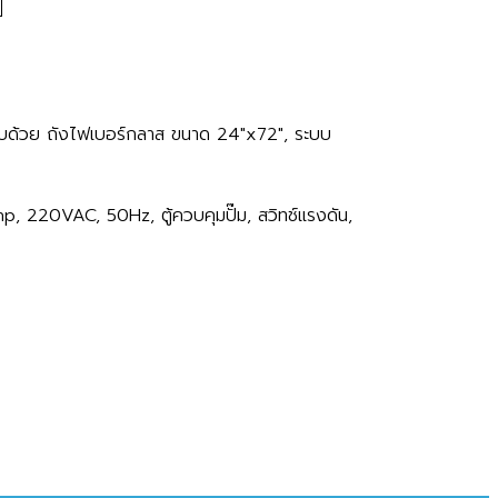
อบด้วย ถังไฟเบอร์กลาส ขนาด 24"x72", ระบบ
, 220VAC, 50Hz, ตู้ควบคุมปั๊ม, สวิทช์แรงดัน,