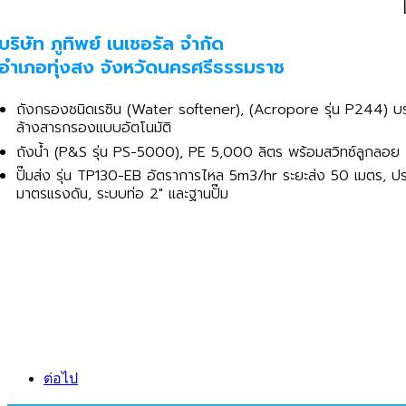
บริษัท ภูทิพย์ เนเชอรัล จำกัด
อำเภอทุ่งสง จังหวัดนครศรีธรรมราช
ถังกรองชนิดเรซิน (Water softener), (Acropore รุ่น P244) บ
ล้างสารกรองแบบอัตโนมัติ
ถังน้ำ (P&S รุ่น PS-5000), PE 5,000 ลิตร พร้อมสวิทซ์ลูกลอย
ปั๊มส่ง รุ่น TP130-EB อัตราการไหล 5m3/hr ระยะส่ง 50 เมตร, ป
มาตรแรงดัน, ระบบท่อ 2" และฐานปั๊ม
ต่อไป