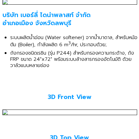
บริษัท เบอร์ลี่ ไดน่าพลาสท์ จำกัด
อำเภอเมือง จังหวัดลพบุรี
ระบบผลิตน้ำอ่อน (Water softener) จากน้ำบาดาล, สำหรับหม้อ
3
ต้ม (Boiler), กำลังผลิต 6 m
/hr, ประกอบด้วย;
ถังกรองชนิดเรซิน (รุ่น P244) สำหรับกรองความกระด้าง, ถัง
FRP ขนาด 24"x72" พร้อมระบบล้างสารกรองอัตโนมัติ ด้วย
วาล์วแบบหลายช่อง
3D Front View
3D Top View